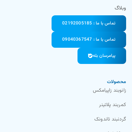
وبلاگ
تماس با ما : 02192005185
تماس با ما : 09040367547
پیامرسان بله
محصولات
زانوبند زاپیامکس
کمربند پلاتینر
گردنبند تاندونک