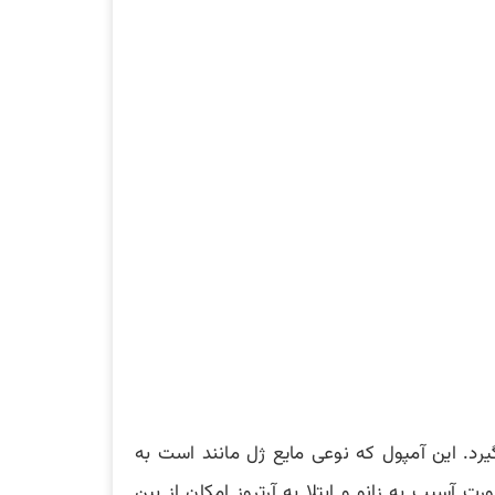
گیرد. این آمپول که نوعی مایع ژل مانند است به
سیب به زانو و ابتلا به آرتروز امکان از بین