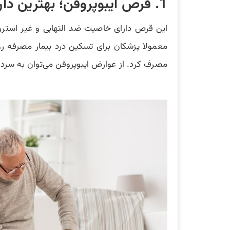
1. قرص ایبوپروفن؛ بهترین داروی ضدالتهابی غیر استروئیدی برای انواع زانو درد
این قرص دارای خاصیت ضد التهابی و غیر استرو
مصرف کرد. از عوارض ایبوپروفن می‌توان به سرد