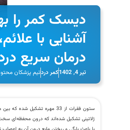
دیسک کمر را به
آشنایی با علائم
درمان سریع در
تیر 4, 1402
کمر درد
تیم پزشکان محتوای
ستون فقرات از 33 مهره تشکیل ش
ژلاتینی تشکیل شده‌اند که درون محفظه‌ای سخت ق
یا باعث پارگی و ریختن مایع درون آن به اعصاب 