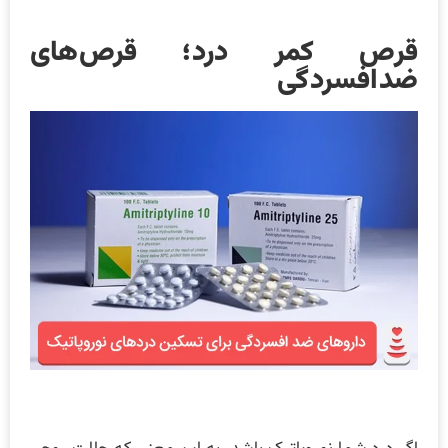
قرص کمر درد؛ قرص‌های
ضدافسردگی