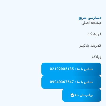
دسترسی سریع
صفحه اصلی
فروشگاه
کمربند پلاتینر
وبلاگ
تماس با ما : 02192005185
تماس با ما : 09040367547
پیامرسان بله