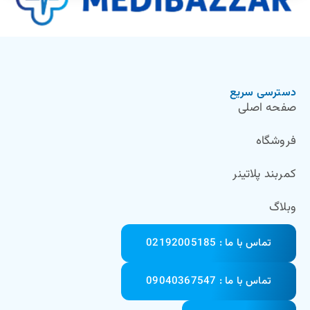
دسترسی سریع
صفحه اصلی
فروشگاه
کمربند پلاتینر
وبلاگ
تماس با ما : 02192005185
تماس با ما : 09040367547