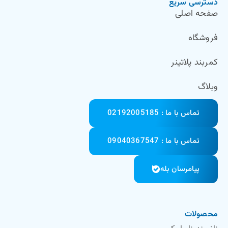
دسترسی سریع
صفحه اصلی
فروشگاه
کمربند پلاتینر
وبلاگ
تماس با ما : 02192005185
تماس با ما : 09040367547
پیامرسان بله
محصولات