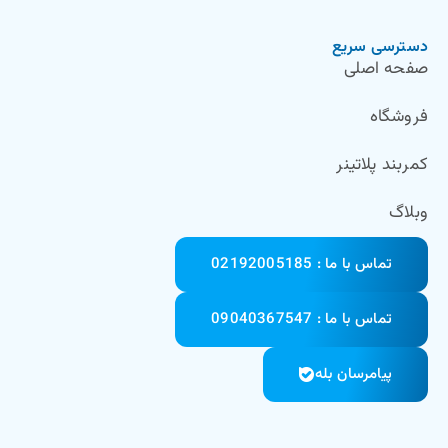
دسترسی سریع
صفحه اصلی
فروشگاه
کمربند پلاتینر
وبلاگ
تماس با ما : 02192005185
تماس با ما : 09040367547
پیامرسان بله