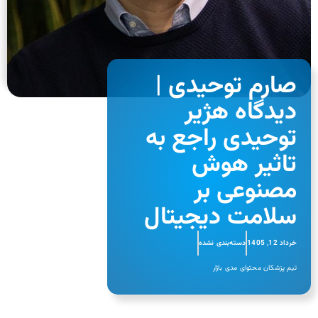
صارم توحیدی |
دیدگاه هژیر
توحیدی راجع به
تاثیر هوش
مصنوعی بر
سلامت دیجیتال
خرداد 12, 1405
دسته‌بندی نشده
تیم پزشکان محتوای مدی بازار