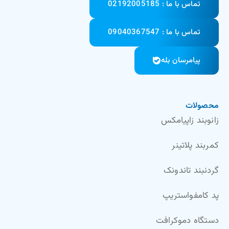
تماس با ما : 02192005185
تماس با ما : 09040367547
پیامرسان بله
محصولات
زانوبند زاپیامکس
کمربند پلاتینر
گردنبند تاندونک
پد کامفواستریپ
دستگاه دموکرافت