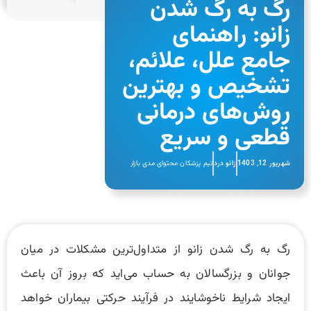
رگ به رگ شدن
زانو: راهنمای
جامع علل، علائم،
تشخیص و بهترین
روش‌های درمانی
قطعی و سریع
شهریور 12, 1403
زانو درد
تیم پزشکان محتوای مدی بازار
رگ به‌ رگ شدن زانو از متداول‌ترین مشکلات در میان
جوانان و بزرگسالان به حساب می‌اید که بروز آن باعث
ایجاد شرایط ناخوشایند در فرآیند حرکتی بیماران خواهد