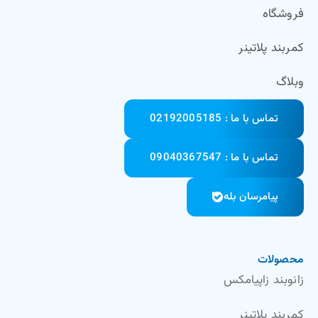
فروشگاه
کمربند پلاتینر
وبلاگ
تماس با ما : 02192005185
تماس با ما : 09040367547
پیامرسان بله
محصولات
زانوبند زاپیامکس
کمربند پلاتینر