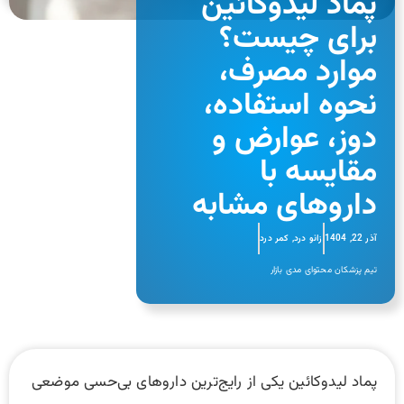
پماد لیدوکائین
برای چیست؟
موارد مصرف،
نحوه استفاده،
دوز، عوارض و
مقایسه با
داروهای مشابه
آذر 22, 1404
زانو درد
,
کمر درد
تیم پزشکان محتوای مدی بازار
پماد لیدوکائین یکی از رایج‌ترین داروهای بی‌حسی موضعی