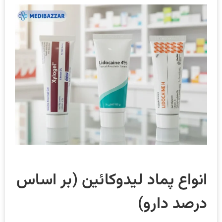
انواع پماد لیدوکائین (بر اساس
درصد دارو)