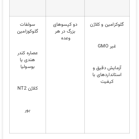
گلوکزامین و کلاژن
دو کپسو‌های
سولفات
بزرگ در هر
گلوکوزامین
وعده
غیر GMO
عصاره کندر
هندی یا
بوسولیا
آزمایش دقیق و
استانداردهای با
کیفیت
کلاژن NT2
بور