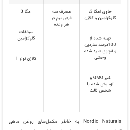
حاوی امگا 3،
مصرف سه
امگا 3
گلوکزامین و کلاژن
قرص نرم در
هر وعده
سولفات
تهیه شده از
گلوکزامین
100درصد ساردین
و آنچوی صید شده
وحشی
کلاژن نوع II
غیر GMO و
آزمایش شده با
شخص ثالث
Nordic Naturals به خاطر مکمل‌های روغن ماهی