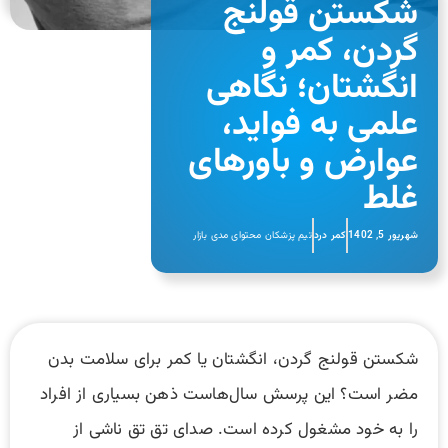
شکستن قولنج
گردن، کمر و
انگشتان؛ نگاهی
علمی به فواید،
عوارض و باورهای
غلط
شهریور 5, 1402
کمر درد
تیم پزشکان محتوای مدی بازار
شکستن قولنج گردن، انگشتان یا کمر برای سلامت بدن
مضر است؟ این پرسش سال‌هاست ذهن بسیاری از افراد
را به خود مشغول کرده است. صدای تق تق ناشی از