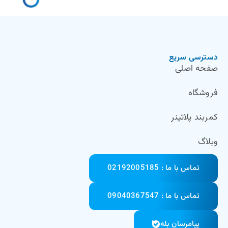
دسترسی سریع
صفحه اصلی
فروشگاه
کمربند پلاتینر
وبلاگ
تماس با ما : 02192005185
تماس با ما : 09040367547
پیامرسان بله