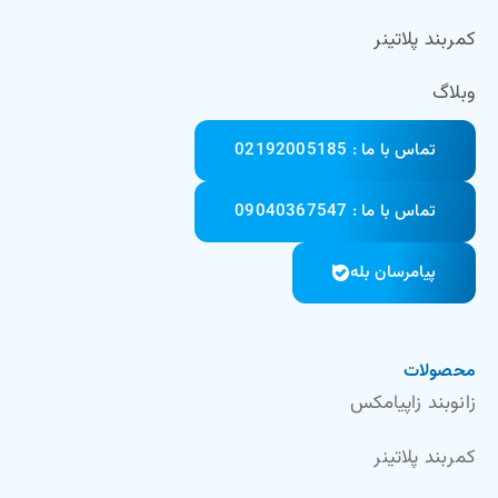
کمربند پلاتینر
وبلاگ
تماس با ما : 02192005185
تماس با ما : 09040367547
پیامرسان بله
محصولات
زانوبند زاپیامکس
کمربند پلاتینر