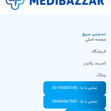
دسترسی سریع
صفحه اصلی
فروشگاه
کمربند پلاتینر
وبلاگ
تماس با ما : 02192005185
تماس با ما : 09040367547