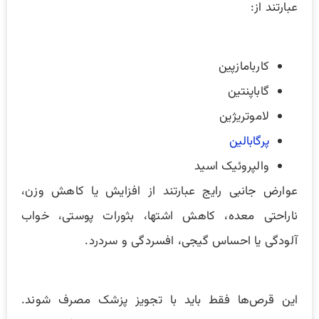
عبارتند از:
کاربامازپین
گاباپنتین
لاموتریژین
پرگابالین
والپروئیک اسید
عوارض جانبی رایج عبارتند از افزایش یا کاهش وزن،
ناراحتی معده، کاهش اشتها، بثورات پوستی، خواب
آلودگی یا احساس گیجی، افسردگی و سردرد.
این قرص‌ها فقط باید با تجویز پزشک مصرف شوند.