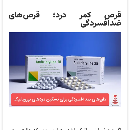
قرص کمر درد؛ قرص‌های
ضدافسردگی