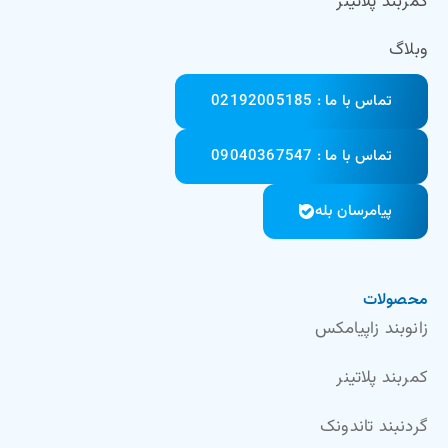
کمربند پلاتینر
وبلاگ
تماس با ما : 02192005185
تماس با ما : 09040367547
پیامرسان بله
محصولات
زانوبند زاپیامکس
کمربند پلاتینر
گردنبند تاندونک