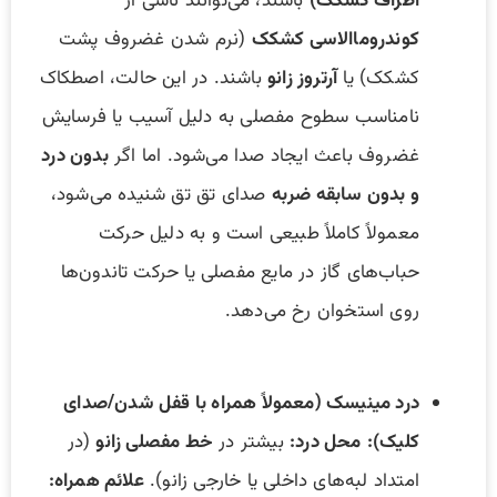
اطراف کشکک)
باشند، می‌توانند ناشی از
کوندروماالاسی کشکک
(نرم شدن غضروف پشت
کشکک) یا
آرتروز زانو
باشند. در این حالت، اصطکاک
نامناسب سطوح مفصلی به دلیل آسیب یا فرسایش
غضروف باعث ایجاد صدا می‌شود. اما اگر
بدون درد
و بدون سابقه ضربه
صدای تق تق شنیده می‌شود،
معمولاً کاملاً طبیعی است و به دلیل حرکت
حباب‌های گاز در مایع مفصلی یا حرکت تاندون‌ها
روی استخوان رخ می‌دهد.
درد مینیسک (معمولاً همراه با قفل شدن/صدای
کلیک):
محل درد:
بیشتر در
خط مفصلی زانو
(در
امتداد لبه‌های داخلی یا خارجی زانو).
علائم همراه: