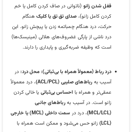
قفل شدن زانو
(ناتوانی در صاف کردن کامل یا خم
کردن کامل زانو)،
صدای تق تق یا کلیک
هنگام
حرکت، درد هنگام چمباتمه زدن یا پیچش زانو. این
درد ناشی از پارگی غضروف‌های هلالی (مینیسک‌ها)
است که وظیفه ضربه‌گیری و پایداری را دارند.
درد رباط (معمولاً همراه با بی‌ثباتی):
محل درد:
در
آسیب به
رباط‌های صلیبی (ACL/PCL)
، درد معمولاً
عمقی‌تر و همراه با
احساس بی‌ثباتی
یا خالی کردن
زانو است. در آسیب به
رباط‌های جانبی
(MCL/LCL)
، درد در
سمت داخلی (MCL) یا خارجی
(LCL)
زانو حس می‌شود و ممکن است همراه با