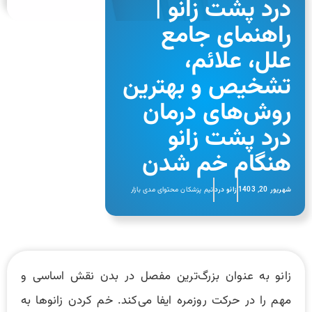
درد پشت زانو |
راهنمای جامع
علل، علائم،
تشخیص و بهترین
روش‌های درمان
درد پشت زانو
هنگام خم شدن
شهریور 20, 1403
زانو درد
تیم پزشکان محتوای مدی بازار
زانو به عنوان بزرگ‌ترین مفصل در بدن نقش اساسی و
مهم را در حرکت روزمره ایفا می‌کند. خم کردن زانوها به