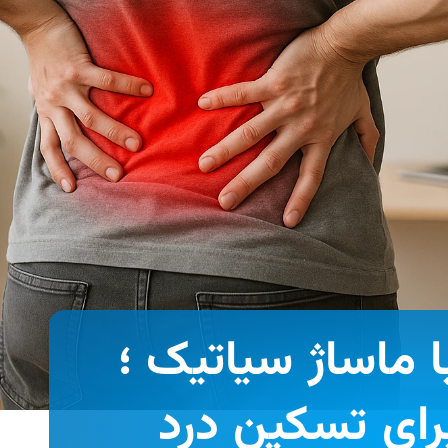
 ماساژ سیاتیک ؛
رای تسکین درد