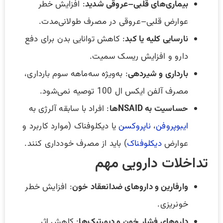
بیماری‌های قلبی–عروقی شدید
: افزایش خطر
عوارض قلبی–عروقی در مصرف طولانی‌مدت.
نارسایی کلیه یا کبد
: کاهش توانایی بدن برای دفع
دارو و افزایش ریسک سمیت.
بارداری و شیردهی
: به‌ویژه سه‌ماهه سوم بارداری،
مصرف آلفن ایکس ال 100 توصیه نمی‌شود.
حساسیت به NSAIDها
: افراد با سابقه آلرژی به
ایبوپروفن
،
ناپروکسن
یا دیکلوفناک (موارد کاربرد و
عوارض
دیکلوفناک
) باید از مصرف خودداری کنند.
تداخلات دارویی مهم
وارفارین و داروهای ضدانعقاد خون
: افزایش خطر
خونریزی.
داروهای فشار خون و دیورتیک‌ها
: کاهش اثر