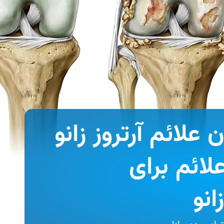
لائم آرتروز زانو
لائم برای
نو