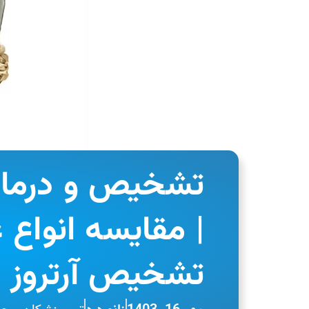
تشخیص و درمان ع
| مقایسه انواع ع
تشخیص آرتروز زا