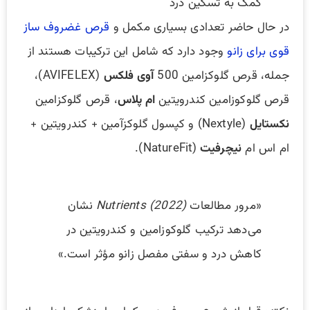
کمک به تسکین درد
در حال حاضر تعدادی بسیاری مکمل‌ و
قرص‌ غضروف ساز
قوی برای زانو
وجود دارد که شامل این ترکیبات هستند از
جمله، قرص گلوکزامین 500
آوی فلکس
(AVIFELEX)،
قرص گلوکوزامین کندرویتین
ام پلاس
، قرص گلوکزامین
نکستایل
(Nextyle) و کپسول گلوکزآمین + کندرویتین +
ام اس ام
نیچرفیت
(NatureFit).
«مرور مطالعات
Nutrients (2022)
نشان
می‌دهد ترکیب گلوکوزامین و کندرویتین در
کاهش درد و سفتی مفصل زانو مؤثر است.»