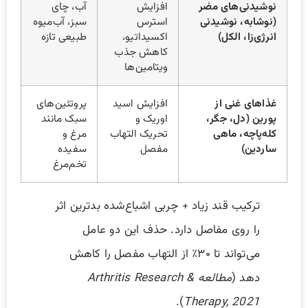
نوشیدنی‌های مضر
افزایش
آب، چای
(نوشابه، نوشیدنی
استرس
سبز، آب‌میوه
انرژی‌زا، الکل)
اکسیداتیو،
طبیعی تازه
کاهش جذب
ویتامین‌ها
غذاهای غنی از
افزایش اسید
پروتئین‌های
پورین (دل، جگر،
اوریک و
سبک مانند
کله‌پاچه، ماهی
تحریک التهاب
مرغ و
ساردین)
مفصل
سفیده
تخم‌مرغ
ترکیب قند زیاد + چربی اشباع‌شده بدترین اثر
را روی مفاصل دارد. حذف این دو عامل
می‌تواند تا ۳۰٪ از التهاب مفصل را کاهش
دهد (
مطالعه Arthritis Research &
).
Therapy, 2021