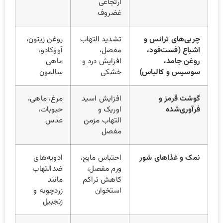
ارتجاعی
غضروف
چربی‌های ترانس و
تشدید التهاب
روغن زیتون،
اشباع (فست‌فود،
مفصل،
آووکادو،
روغن جامد،
افزایش درد و
ماهی
سوسیس و کالباس)
خشکی
سالمون
گوشت قرمز و
افزایش اسید
مرغ، ماهی،
فرآوری‌شده
اوریک و
حبوبات،
التهاب مزمن
عدس
مفصل
نمک و غذاهای شور
احتباس مایع،
ادویه‌های
ورم مفصل،
ضدالتهاب
کاهش تراکم
مانند
استخوان
زردچوبه و
زنجبیل