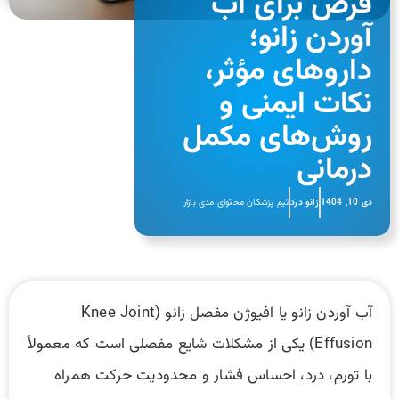
قرص برای آب
آوردن زانو؛
داروهای مؤثر،
نکات ایمنی و
روش‌های مکمل
درمانی
دی 10, 1404
زانو درد
تیم پزشکان محتوای مدی بازار
آب آوردن زانو یا افیوژن مفصل زانو (Knee Joint
Effusion) یکی از مشکلات شایع مفصلی است که معمولاً
با تورم، درد، احساس فشار و محدودیت حرکت همراه