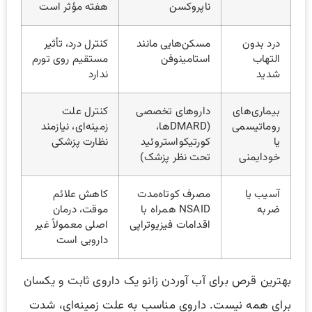
ناپروکسن
هفته مؤثر است
درد بدون
مسکن‌هایی مانند
کنترل درد، تأثیر
التهاب
استامینوفن
مستقیم روی تورم
شدید
ندارد
بیماری‌های
داروهای تخصصی
کنترل علت
روماتیسمی
(DMARDها،
زمینه‌ای، نیازمند
یا
کورتیکواستروئید
نظارت پزشکی
خودایمنی
تحت نظر پزشک)
آسیب یا
مصرف کوتاه‌مدت
کاهش علائم
ضربه
NSAID همراه با
موقت، درمان
اقدامات فیزیوتراپی
اصلی معمولاً غیر
دارویی است
بهترین قرص برای آب آوردن زانو یک داروی ثابت و یکسان
برای همه نیست. داروی مناسب به علت زمینه‌ای، شدت